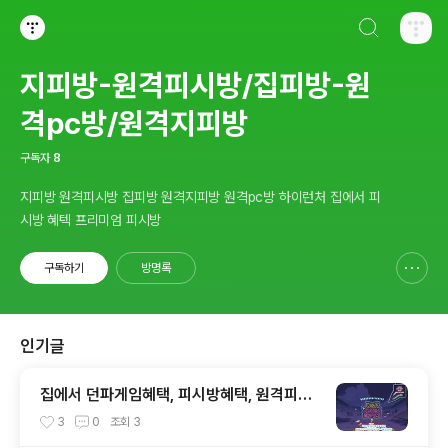
검색하기
티스토리
지피방-원격피시방/집피방-원
격pc방/원격지피방
구독자
8
지피방 원격피시방 집피방 원격지피방 원격pc방 하이런처 집에서 피
시방 혜텍 프리미엄 피시방
구독하기
방명록
신고하기 레이어
열기
인기글
집에서 던파게임혜택, 피시방혜택, 원격피시
방, 집피시방, 겜설치가 않되도 어디서든 즐기
3
0
조회
3
는 원격PC방, 지피조이, GPJOY, 던파지피