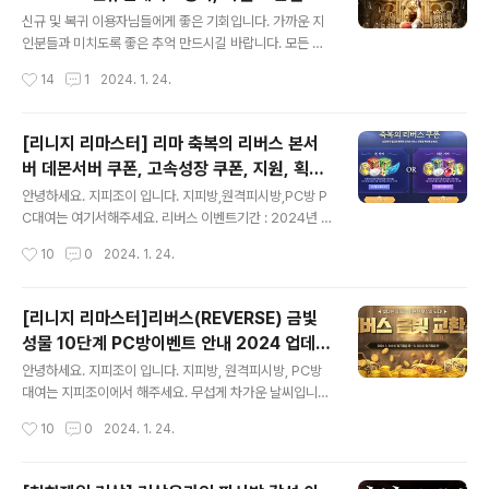
글 내용
보기 캐릭터선물하기,ALL 클래스 체인지, 축
www.gpjoy.com 지피조이-원격피시방,지피방 대기없
신규 및 복귀 이용자님들에게 좋은 기회입니다. 가까운 지
복에 쿠폰, 금빛 교환소,린모티콘
이 빠르고 안전한 하이런처,지피방,원격피시방,원격pc방,
인분들과 미치도록 좋은 추억 만드시길 바랍니다. 모든 게
원격 피시방,원격 pc방,하이런처m,지피조이,최대 프리미
임이 설치된 피시방 게임용 PC대여는 지피조이 리마 리버
작성시간
14
1
2024. 1. 24.
엄 피시방 보유 gpjoy.com
스 인벤트 기간 : 2024년 1월 24일 ~ 3월 20일 원격피시
방-지피방-피시방대여-모바일PC접속-온라인PC게임-고
사양피시대여-티켓팅-주식채널-스팀게임-투잡
[리니지 리마스터] 리마 축복의 리버스 본서
버 데몬서버 쿠폰, 고속성장 쿠폰, 지원, 획득
글 내용
아이템 지피조이 PC방 피시방대여
안녕하세요. 지피조이 입니다. 지피방,원격피시방,PC방 P
C대여는 여기서해주세요. 리버스 이벤트기간 : 2024년 1
월 24일 ~ 3월 20일 까지 빠른 시간에 고속 레벨업 성장
작성시간
10
0
2024. 1. 24.
할 수 있는 이벤트입니다. 성장지원 상자지급 : 각종 큐브,
엘릭서,메달,충전석 획득 계정당 1회 1개서버 선택하여 획
득 가능합니다. 리니지 리마스터 프리미엄PC방에서 획득
[리니지 리마스터]리버스(REVERSE) 금빛
가능한 아이템 피시방 입장가능한 시간대에 접속시 획득
성물 10단계 PC방이벤트 안내 2024 업데이
가능 매일 3번 정해진 시간에 성장기회 놓치지 마세요. 매
글 내용
트 엔시에서 복귀 및 신규 초대박이벤트가 터
일 9시, 12시, 21시 리버스 이벤트기간 : 2024년 1월 24
안녕하세요. 지피조이 입니다. 지피방, 원격피시방, PC방
짐 지피조이 피시방에서 혜택받기
일 ~ 3월 20일 까지 이벤트기간 에만 적용되세요. 각종 체
대여는 지피조이에서 해주세요. 무섭게 차가운 날씨입니
력, 방어, 마법 강화주문서, 각층 오만의탑 이동주문서 획득
다. 모두 건강 조심하시고 항상 주무실때 창문 닫고 주무시
작성시간
10
0
2024. 1. 24.
https://www.gpjoy.co.kr/ 지피조이-원격피시방..
길 바랍니다. 따뜻하게 주무셔야 다음날 피곤함이 덜하고
몸이 가볍습니다. 난방비 아끼는데는 온수매트에 전기히터
가 최고인듯합니다. 아무튼간에 ㅎㅎㅎㅎ 리니지 리마스터