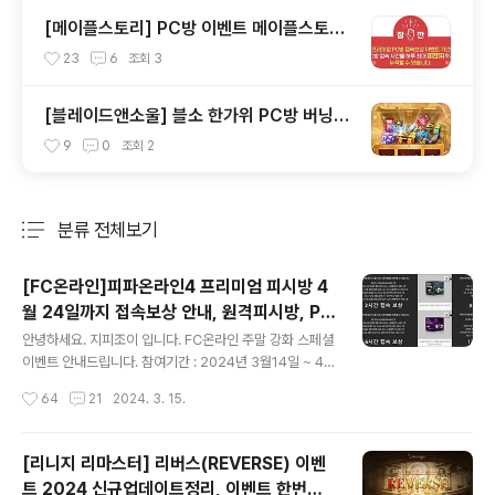
방, 던파이벤트 누려보세요.
[메이플스토리] PC방 이벤트 메이플스토리
프리미엄PC방 지피조이 하이런처 원격피시
23
6
조회
3
방 지피방 집피방 누적 120시간 하루 접속10
시간제한 접속보상
[블레이드앤소울] 블소 한가위 PC방 버닝이
벤트 안내입니다. 원격피시방 지피방 집피방
9
0
조회
2
어디서든 PC방혜택 안내
분류 전체보기
주요 글 목록
[FC온라인]피파온라인4 프리미엄 피시방 4
월 24일까지 접속보상 안내, 원격피시방, PC
글 내용
방혜택, 로열픽, 승부의신, UCL어워드, 주말
안녕하세요. 지피조이 입니다. FC온라인 주말 강화 스페셜
강화이벤트 등 안
이벤트 안내드립니다. 참여기간 : 2024년 3월14일 ~ 4월
24일 집에서 빠른 시간에 간편하게 이용해보시길 바랍니
작성시간
64
21
2024. 3. 15.
다. 참고바랍니다. www.gpjoy.com 지피조이-원격피시
방,지피방 대기없이 빠르고 안전한 하이런처,지피방,원격
피시방,원격pc방,원격 피시방,원격 pc방,하이런처m,지피
[리니지 리마스터] 리버스(REVERSE) 이벤
조이,최대 프리미엄 피시방 보유 gpjoy.com 주간접속보
트 2024 신규업데이트정리, 이벤트 한번에
상 주간 풀참여보상 주말 스페셜 미션 보상 상자구성안내