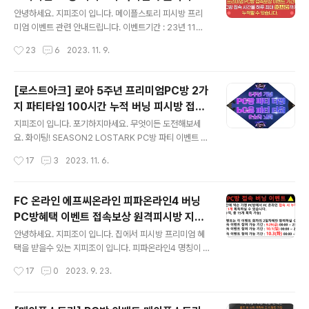
글 내용
방 지피방 집피방 누적 120시간 하루 접속10
아요. 군부대에서 많은 사람들과 접해서 간접적인 많은 걸
안녕하세요. 지피조이 입니다. 메이플스토리 피시방 프리
시간제한 접속보상
습득하실 수 있습니다. 옛날 군대가 아닙니다.(자격증, 월
미엄 이벤트 관련 안내드립니다. 이벤트기간 : 23년 11월1
급, 고문관, 에이스, 소질 등 많은 키워드을 경험하실 겁니
0일 부터 ~ 12월21일 까지 WWW.GPJOY.COM 본업
작성시간
23
6
2023. 11. 9.
다.) 지금은 2000년, 2010년, 2020년 군대가 아닙니다.
에 바쁘실때는 지피조이 원격피시방으로 손쉽게 이용 부탁
육군,공군 ..
드립니다. 끝까지 화이팅 합시다~! PC방 누적 접속 시간은
메이플 계정당 하루 최대 10시간 누적 가능 프리미엄 PC
[로스트아크] 로아 5주년 프리미엄PC방 2가
방 접속에 따른 MVP 반영 금액은 기존과 동일하게 별도의
지 파티타임 100시간 누적 버닝 피시방 접속
시간 제한이 없음 프리미엄 PC방 접속 시간 누적은 레벨
글 내용
보상 이벤트 원격피시방 지피방 집피방 PC방
제한이 없이 가능하며, 일일 / 초 누적 접속 시간 보상은 월
지피조이 입니다. 포기하지마세요. 무엇이든 도전해보세
혜택 안내.공간.시간 간섭없이 이용가능.
드 관계 없이 메이플ID당 한 번만, 프리미엄 PC방에서 접
요. 화이팅! SEASON2 LOSTARK PC방 파티 이벤트 매
속한 101레벨 이상의 캐릭터로 받을 수 있습니다. EX)프리
주 PC방 누적 접속 보상 이벤트 이벤트기간 : 서기 2023
작성시간
17
3
2023. 11. 6.
미엄 피시방에서 루나 월드로 접속 후, 누적한 시간에 맞는
년 11월 1일 에서 24년 1월 10일 점검 전까지 보상 수령
보상은 같..
기간 : 서기 2023년 11월 1일 에서 24년 1월 17일 점검
전까지 주간 PC방 주간 접속 보상 획득을 위한 접속 시간
FC 온라인 에프씨온라인 피파온라인4 버닝
은 매주 수요일 오전 6:00에 초기화되며, 새로운 주차가
PC방혜택 이벤트 접속보상 원격피시방 지피
시작됩니다. 해당 주차가 지난 후에도 수령할 수 있다고 합
글 내용
방 집피방 수수료할인 쿠폰
니다. 주간 접속 이벤트는 하루 PC방 접속 최대 10시간까
안녕하세요. 지피조이 입니다. 집에서 피시방 프리미엄 혜
지만 채울 수 있습니다. 이상 접속시 미적용 되는듯 합니다.
택을 받을수 있는 지피조이 입니다. 피파온라인4 명칭이 F
이벤트 기간 동안 PC방에서 10시간 플레이하면 PC방 아
C ONLINE으로 변경 되었습니다. FC온라인 게임 이벤트
작성시간
17
0
2023. 9. 23.
바타 선택 상자를 획득할 수 있습니다. 주간 접속 시..
안내해 드립니다. 대기없이 바로 바로 원격피시방으로 이
용가능합니다. 윈도우즈 데스크탑, 모바일(안드로이드, 맥,
애플) 버전설치하시면 핸드폰에 실시간 알림 기능이 추가