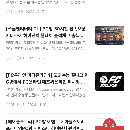
니다.
지급 금주의 상품, 프리미엄 상품, 비밀상점 등 일부 상품은
서 부여하는 기본 버프를 안내해드립니다. PC방 전용 버프
1+1 선물 적용되지 않음. 원격피시방 으로 다양한 게임을
배틀 패스 PC방 전용 과제 배틀 패스에서 PC방 전용 과제
작성시간
2
0
2023. 12. 7.
이용해보세요. 그리고 피시방 PC을 안드로이드폰, 안드로
를 통하여 포인트를 추가로 획득할 수 있습니다. 매일 보급
이드테블릿, 아이폰, 아이패..
품 프리미엄 PC방에서 접속한 시간에 따라서 모험에 도움
이 되는 각종 물품을 제공합니다. 매일 보급품은 누적 접속
[쓰론앤리버티 TL] PC방 30시간 접속보상
시간에 따라 보상을 받을 수 있습니다. 1. 사냥 경험치 10%
지피조이 하이런처 플레이 출석체크 출첵 보
증가 2. 사냥 아이템 드랍 10% 증가 3. 베틀 패스 PC방 전
글 내용
상 PC방이벤트 확인하시고 질주변신 탈론티
용 로그인 미션 쓰론앤리버티 피시방 혜택 받으시고 고속
안녕하세요. 지피조이 입니다. 엔씨 대작 쓰론앤리버티 TL
아크리마 획득 티엘원격피시방 집피방 안내
으로 렙업하시길 바랍니다. 오늘 하루도 화이팅~! 가단하
PC방 프리미엄 보상안내 드립니다. 2023년 12월 07일
게 3가지 안내 해드렸습니다. -끝- https://gpjoy.com/
부터 ~ 2024년 1월 31일까지 30시간 접속보상 및 출첵
작성시간
11
0
2023. 12. 7.
지피조이-원격피시방,지피방 대기없이 빠르고 안전한 하
안내 입니다. 엔씨 게임은 퍼플에서 플레이 가능하시니 참
이런..
고바랍니다. WWW.GPJOY.COM 원격으로 언제 어디서
든 통신이 되는 모든기기에서 게임 플레이 이용 가능합니
[FC온라인 피파온라인4] 고3 수능 끝나고 P
다.(개인PC, 폰, 테블릿, 맥북, 아이폰, 아이패드) 티엘 원격
C방에서 FC온라인 에프씨온라인 피시방 버
피시방 혜택 확인하시고, 개인피시에 설치전 경험해 보시
글 내용
닝 이벤트혜택 받아보시고 원격피시방 집피방
길 바랍니다. 티엘 피시방혜택 없는 원격피시로도 이용 가
안녕하세요. 지피조이(https://www.gpjoy.com/) 입니
지피방으로 간편보상 받아보시길 추천합니다.
능하니 참고바랍니다. THRONE AND LIBERTY 정식 오
다. 먼저 수능생 분들에게 인사드리고 이벤트 안내하겠습
픈 이벤트 기간동안 프리미엄 피시방에서 접속 누적 시간
니다.^^ 벌써 2023년 한해가 지나가는 듯 합니다. 태어나
[고3수험생 여..
작성시간
18
3
2023. 11. 16.
에 따라 다양한 상자 보상을 획득 가능합니다. 변신은 가방
서부터 수능이 내앞에 펼쳐지기까지 정말 많은 고생 하셨
을 거치지 않고 ..
습니다. 앞으로 떳떳하게 자신있게 소신있게 꽃길만 걸어
가시길 바랍니다^^ 이제 청소년기에 하고자 했던 일들 하
[메이플스토리] PC방 이벤트 메이플스토리
나둘씩 경험하시고..... 책임지지 못할 일들은 생각도 하지
프리미엄PC방 지피조이 하이런처 원격피시
마시구요. 남성분 이시라면 군대부터 다녀오는 것도 괜찮