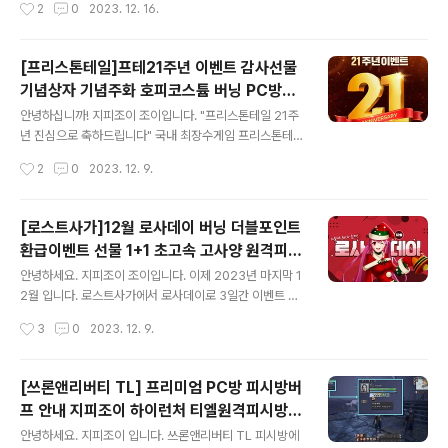
작성시간
2
0
2023. 12. 16.
여 모든 재능의 무기를 다양하게 사용가능 2. PC방 전용
하여 안내해드립니다. 첫번째 칼페온연회 흑정령 버프, 10
의상 대여 소중한 캐릭 ..
00% 핫타임이 있습니다. 23년 12월 13일 부터 ~ 2024
년 1월1일 24시까지 전투경험치 1000% UP, 기술경험치
[프리스톤테일]프테21주년 이벤트 감사선물
200% UP 생활경험치 100% UP, 아이템 획득률 100%
기념상자 기념주화 호피코스튬 버닝 PC방혜
UP 두번째 흑정령과 함께 따뜻한 칼페온 연회, 23년 12월
글 내용
택 한정판매아이템 M캐시지급 원격피시방 지
13일 부터 ~ 2023년 12월27일 까지 이벤트 기간 중 언
안녕하십니까! 지피조이 조이입니다. "프리스톤테일 21주
피방 지피조이?
제 어디서든 간편하게! 흑정령(/)을 불러 기운 10을 특별한
년 진심으로 축하드립니다" 국내 최장수게임 프리스톤테일
기운 버프로 교환 특별한 흑정령의 기운 / 지속시간 : 180
21주년 기념 이벤트 안내해 드립니다^^; 프테하면서 이런
작성시간
2
0
2023. 12. 9.
분 버프효과 : 아이템 획득 확률 20%UP, 전..
이벤트는 처음인듯합니다. 퇴근하시고 집에서 해보세요.
형님들 복귀하셔서 많이들 이용해보시길 바랍니다. 많이들
복귀하셨네요. 이벤트기간 : 2023년 11월 16일 ~ 2023
[로스트사가]12월 로사데이 버닝 더블포인트
년 12월 21일 정기 점검 전 까지 프리스톤테일 21주년 이
환급이벤트 선물 1+1 초고속 고사양 원격피시
벤트기간 프리미엄 PC방 혜택 이벤트 기간 동안 프리미엄
글 내용
방 집피방 지피조이?
PC방 가맹점에서 플레이하시면 버밍 혜택이 24시간 유지
안녕하세요. 지피조이 조이입니다. 이제 2023년 마지막 1
됨. 복귀하셔서 초고속 레벨업 해보시길 바랍니다. 프테 21
2월 입니다. 로스트사가에서 로사데이로 3일간 이벤트 진
주년 감사 선물 상자 프테 21주년 기념 상자 획득 물품 각
행중이며 몇가지 이벤트가 동시 진행되어 공유하고자 합니
작성시간
3
0
2023. 12. 9.
마을 리본호피 NPC에게 "21주년을 축하합니다. 행님"라
다. 이벤트기간 : 12월 08일 00시부터 ~ 12월10일 24시
고 채팅 입력 시 물..
까지 구매금액의 20%을 환급. 모든채널링에서 동일한 혜
택적용 보너스골드로 구매하신 금액에 대해서는 캐시백이
[쓰론앤리버티 TL] 프리미엄 PC방 피시방버
적용되지 않음 보너스골드로 돌려드리고, 보너스골드는 획
프 안내 지피조이 하이런처 티엘원격피시방
득일로부터 3일 후 삭제 M코인 2배지급, PC방에서 접속
글 내용
집피방 지피방 안내. 어디서든 플레이 가능합
하면 4배 지급 친구에게 선물하면 나에게도 동일한 상품
안녕하세요. 지피조이 입니다. 쓰론앤리버티 TL 피시방에