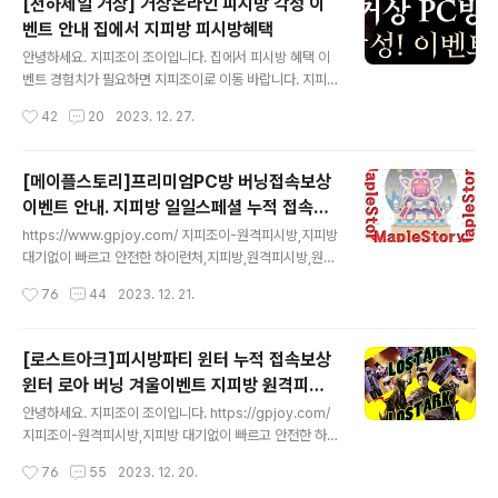
[천하제일 거상] 거상온라인 피시방 각성 이
대박이벤트가 있어서 빠르게 안내드립니다. 엔씨소프트에
벤트 안내 집에서 지피방 피시방혜택
서 다시 한번 재기를 목적으로 준비중인듯 합니다. 이번에
글 내용
리버스 이벤트 타시고 본게임 이용해보시면 리니지가 어떤
안녕하세요. 지피조이 조이입니다. 집에서 피시방 혜택 이
게임인지 제대로 맛보실듯합니다. 리니지 리마스터 리버스
벤트 경험치가 필요하면 지피조이로 이동 바랍니다. 지피
금빛 교환소 보상기간 2024년 1월 24일~ 3월20일까지
조이 거상 회원이시면 카톡 으로 쿠폰요청 바랍니다. 카톡I
작성시간
42
20
2023. 12. 27.
금빛 교환소에서 보상으로 지급되는 "금빛성물 10단계" =
D : gpjoy80 천하제일 거상온라인 피시방 출첵 이벤트 안
EXP+24%, 최대 HP+100, 최대M..
내드립니다. 2023년 12월 27일 ~ 2024년 1월 23일까
지 피시방 접속보상 받으시고 쿠폰 일접 속보상 받으시길
[메이플스토리]프리미엄PC방 버닝접속보상
바랍니다. PC방 출석체크 이벤트1 출석체크 일일 아이템
이벤트 안내. 지피방 일일스페셜 누적 접속시
지급 LIST(아 래) PC방에서 1시간 게임 플레이하시면 PC
글 내용
간 보상 프리미엄 원격피시방 지피조이
방 선물상자가 공유물품창고로 지급 모든 아이템은 각 1회
https://www.gpjoy.com/ 지피조이-원격피시방,지피방
지급, 거래불가템 입니다. 응모 이벤트 2 PC방에서 1시간
대기없이 빠르고 안전한 하이런처,지피방,원격피시방,원격
게임 플레이시 PC방 상자 공유물품창고로 지급 다음 날 오
pc방,원격 피시방,원격 pc방,하이런처m,지피조이,최대
작성시간
76
44
2023. 12. 21.
전 11시에 받은 개수만큼 응모 횟수 지급 응모를 많이 할 수
프리미엄 피시방 보유 gpjoy.com 안녕하세요. 지피조이
록 당첨..
조이입니다. 오늘처럼 차가운 날씨는 처음 느껴봅니다. 게
임하기 일하기 연애하기 힐링하기 바쁘시더라도ㅎㅎㅎ 모
[로스트아크]피시방파티 윈터 누적 접속보상
두들 건강 조심하시고, 미끄럼 조심하시길 바랍니다. 이제
윈터 로아 버닝 겨울이벤트 지피방 원격피시
날씨도 장난 없습니다.^^ 더워서 못하고, 추워서 못하고...
글 내용
방 PC방혜택 안내
마음만 앞서가지 마시고, 작은 일이라도 안전하게 하시길
안녕하세요. 지피조이 조이입니다. https://gpjoy.com/
바랍니다. 국산 온라인게임 PC방 순위 2위 자리잡고 있는
지피조이-원격피시방,지피방 대기없이 빠르고 안전한 하
메이플스토리 2023년 메이플스토리 겨울내기 PC방 누적
이런처,지피방,원격피시방,원격pc방,원격 피시방,원격 pc
작성시간
76
55
2023. 12. 20.
접속시간 보상이벤트 입니다^^ 메이플 프리미엄 PC방혜
방,하이런처m,지피조이,최대 프리미엄 피시방 보유 gpjo