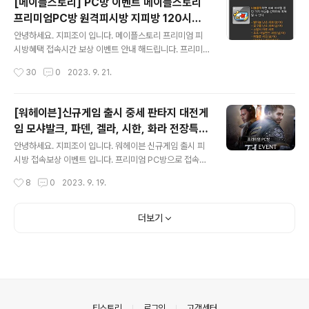
[메이플스토리] PC방 이벤트 메이플스토리
됩니다. 이번 추석 연후기간 내내 에프시온라인 접속보상
프리미엄PC방 원격피시방 지피방 120시간
버닝 이벤트가 진행 예정입니다. 많은 참여 바랍니다. ww
글 내용
일일 접속 마일리지 보상
w.gpjoy.co.kr 지피조이-원격피시방,지피방 대기없이 빠
안녕하세요. 지피조이 입니다. 메이플스토리 프리미엄 피
르고 안전한 하이런처,지피방,원격피시방,원격pc방,원격
시방혜택 접속시간 보상 이벤트 안내 해드립니다. 프리미
피시방,원격 pc방,하이런처m,지피조이,최대 프리미엄 피
엄 피시방 누적 접속시간 총 120시간 입니다. 이벤트기간 :
작성시간
30
0
2023. 9. 21.
시방 보유 gpjoy.com
23년 9월22일(금) 오전 00시부터 23년 11월9일(목) 오
후 23시 59분까지 메이플스코리 프리미엄 PC방 주요이
벤트 안내입니다. 일일접속시간보상 30분(마일리지100),
[워헤이븐]신규게임 출시 중세 판타지 대전게
60분(마일리지100), 120분(마일리지500), 180분(마일
임 모샤발크, 파덴, 겔라, 시한, 화라 전장특성
리지500) 특별 이벤트 날 - 9월30일(수), 10월3일(화), 1
글 내용
에 맞게 이벤트 원격피시방 PC방으로 접속보
0월8일(일) 별도 아이템지급 총누적접속시간보상 30시
안녕하세요. 지피조이 입니다. 워헤이븐 신규게임 출시 피
상 시간 경험해보세요. 집피방 직업군 6가지-
간- 솜사탕 핑크빈 30일상자,프리미엄피시방 뷰티 큐폰교
시방 접속보상 이벤트 입니다. 프리미엄 PC방으로 접속보
환권 60시간-PC방 장비 선택권, 매직 카드의자, 아케인
상 받으시고 언제든지 안전하게 이용바랍니다. 2023년 9
블레이드 ..
작성시간
8
0
2023. 9. 19.
세이드 무기상자 90시간-PC방 의상 선택권, 아케인 세이
월19일 ~ 2027월 12월까지 피시방 접속 누적보상 이벤
드 ..
트 기본피시방 혜택 입니다. 넥슨에서 갈고 닦아서 미루다
미루다 출시한 게임 입니다. 지금까지 대전게임하고는 새
더보기
로운 게임 방식입니다. 데스티니 가디언언즈 와 비슷한 시
스템인듯 합니다. 첫 번째 프리미엄 피시방 워헤븐 특별한
혜택 웹상점에서 월드패스 프리시즌으로 구매가능 23년 9
월19일 ~ 23년 12월 14일 웹상점에서 월드패스 프리시
즌으로 구매가능 23년 9월19일 ~ 23년 12월 14일 두 번
째 누적 플레이 접속 시간 보상 셋 번째 매일 매일 접속 이
의안내
티스토리
로그인
고객센터