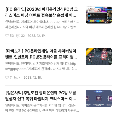
택을 지피조이 원격피..
y.com 스마일게이트에서 진행하는 2023년 마지막 이벤
트 로스트아크 로아시즌2 개인,파티 플레이 위주로 진행하
[FC 온라인]2023년 피파온라인4 PC방 크
는 PC방 접속보상 버닝 이벤트 안내합니다. 지피조이에서
리스마스 버닝 이벤트 접속보상 손쉽게 빠르
함께 이용해보시길 바랍니다. 로아 이벤트 기간 : 2023년
글 내용
게 하는 방법정리 시간 가격
12월20일(수) ~ 2024년 3월 13일(수) 정기 점검 전까지
안녕하세요. 지피조이 조이입니다. 2023년 크리스마스 피
로아 보상 수령기간 : 2023년 12월20일(수)~ 2024년
파온라인4 마지막 버닝 에프씨온라인 원격PC방 이벤트
3월 20일(수) 정기 점검 전까지 로아 1주차부터 ~ 12주차
쉽고 빠르게 하는 방법 안내 원격PC방으로 접속해서 예약
작성시간
53
32
2023. 12. 19.
까지 주간 접속 시간 달성시 보상 안내 2시간, 4..
종료 해두면 끝! 지피조이 원격피시방 계정관리에서 회원
가입=>충전=>로그인=>겜실행=>예약종료 예약종료 해놓
고 다른 일보시면 되세요^^ 모바일 어플 설치하면 실시간
[마비노기] PC온라인게임 겨울 샤이버닝이
접속 플레이상태 확인가능^^ 대기없는 원격PC방 바로 접
벤트,인벤토리,PC방전용타이틀,프리미엄미
속가능^^ PC방 정상영업 운영중인 대기피시 많음^^ 국내
글 내용
션,수리비무로, 피시방전용타이틀 등 원격피
많은 PC방 원격피시방 보유하고 있어요^^ PC. 데스크탑
안녕하세요. 원격피시방 지피조이하이런처 입니다. http
시방 집피방 어드밴스드 아이템
으로 이용하기(개인PC) 1. 지피조이하이런처 홈페이지에
s://gpjoy.com/ 지피조이-원격피시방,지피방 대기없이
서 윈도우 PC버전으로 다운로드 설치 2. 홈페이지 계정관
빠르고 안전한 하이런처,지피방,원격피시방,원격pc방,원
작성시간
7
4
2023. 12. 18.
리 또는 지피조이하이런처 실행후 => 런처에서 회원가입
격 피시방,원격 pc방,하이런처m,지피조이,최대 프리미엄
3. 충전하기 클릭후 충전확인(문자확인) ..
피시방 보유 gpjoy.com 마비노기 프리미엄 PC방 혜택
안내 해드립니다. 피시방에서 마비노기를 접속 플레이하시
[검은사막]주말도전 칼페온연회 PC방 보름
면 접속보상 및 여러가지 혜택이 주어집니다. PC방에서만
달상자 신규 복귀 마일리지 크리스마스 이벤
주어지는 마비노기 원격피시방 프리미엄 PC방혜택을 안
글 내용
트 초고속 고사양 원격피시방 지피조이
내해드립니다. 2023년 12월 14일부터 적용되는 프리미
안녕하세요. 지피조이 원격피시방 지피방 입니다. 검은사
엄 PC방 15가지 이벤트 안내 1. 피시방 전용무기대여 NP
막 연회 주말 PC방이벤트 및 신규 복귀 마일리지 사용안내
C 샤이에게 말을 걸어 PC방에서만 사용할 수 있는 무기 대
관련하여 알려드립니다. 아직 모르시는 분들께서 많으신듯