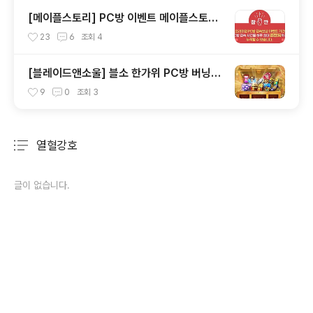
방, 던파이벤트 누려보세요.
[메이플스토리] PC방 이벤트 메이플스토리
프리미엄PC방 지피조이 하이런처 원격피시
23
6
조회
4
방 지피방 집피방 누적 120시간 하루 접속10
시간제한 접속보상
[블레이드앤소울] 블소 한가위 PC방 버닝이
벤트 안내입니다. 원격피시방 지피방 집피방
9
0
조회
3
어디서든 PC방혜택 안내
열혈강호
분류 전체보기
주요 글 목록
글이 없습니다.