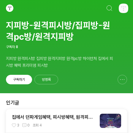
검색하기
티스토리
지피방-원격피시방/집피방-원
격pc방/원격지피방
구독자
8
지피방 원격피시방 집피방 원격지피방 원격pc방 하이런처 집에서 피
시방 혜텍 프리미엄 피시방
구독하기
방명록
신고하기 레이어
열기
인기글
집에서 던파게임혜택, 피시방혜택, 원격피시
방, 집피시방, 겜설치가 않되도 어디서든 즐기
3
0
조회
4
는 원격PC방, 지피조이, GPJOY, 던파지피