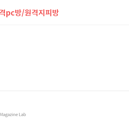
격pc방/원격지피방
Magazine Lab