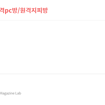
격pc방/원격지피방
Magazine Lab