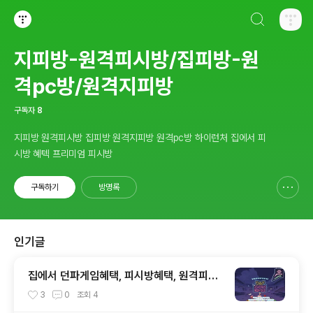
검색하기
티스토리
지피방-원격피시방/집피방-원
격pc방/원격지피방
구독자
8
지피방 원격피시방 집피방 원격지피방 원격pc방 하이런처 집에서 피
시방 혜텍 프리미엄 피시방
구독하기
방명록
신고하기 레이어
열기
인기글
집에서 던파게임혜택, 피시방혜택, 원격피시
방, 집피시방, 겜설치가 않되도 어디서든 즐기
3
0
조회
4
는 원격PC방, 지피조이, GPJOY, 던파지피