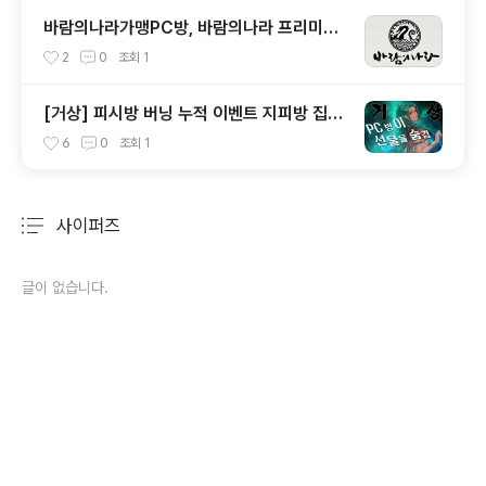
방, 던파이벤트 누려보세요.
바람의나라가맹PC방, 바람의나라 프리미엄
피시방혜택, 바람의나라 지피방 원격PC방 지
2
0
조회
1
피조이, 바람의나라 원격PC, 바람의나라 가
맹피시방, 바람의나라원격접속, 바람의나라
[거상] 피시방 버닝 누적 이벤트 지피방 집피
집피방
방 PC방 적용 접속누적 집에서피시방 천왕무
6
0
조회
1
기 랜덤박스선물 지피조이하이런처
사이퍼즈
분류 전체보기
주요 글 목록
글이 없습니다.