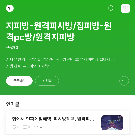
검색하기
티스토리
지피방-원격피시방/집피방-원
격pc방/원격지피방
구독자
8
지피방 원격피시방 집피방 원격지피방 원격pc방 하이런처 집에서 피
시방 혜텍 프리미엄 피시방
구독하기
방명록
신고하기 레이어
열기
인기글
집에서 던파게임혜택, 피시방혜택, 원격피시
방, 집피시방, 겜설치가 않되도 어디서든 즐기
3
0
조회
4
는 원격PC방, 지피조이, GPJOY, 던파지피