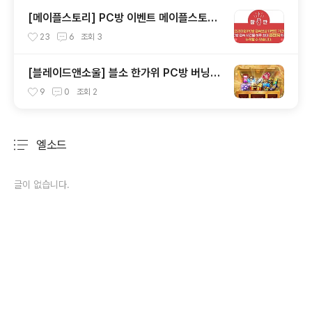
방, 던파이벤트 누려보세요.
[메이플스토리] PC방 이벤트 메이플스토리
프리미엄PC방 지피조이 하이런처 원격피시
23
6
조회
3
방 지피방 집피방 누적 120시간 하루 접속10
시간제한 접속보상
[블레이드앤소울] 블소 한가위 PC방 버닝이
벤트 안내입니다. 원격피시방 지피방 집피방
9
0
조회
2
어디서든 PC방혜택 안내
엘소드
분류 전체보기
주요 글 목록
글이 없습니다.