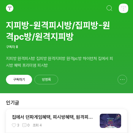
검색하기
티스토리
지피방-원격피시방/집피방-원
격pc방/원격지피방
구독자
8
지피방 원격피시방 집피방 원격지피방 원격pc방 하이런처 집에서 피
시방 혜텍 프리미엄 피시방
구독하기
방명록
신고하기 레이어
열기
인기글
집에서 던파게임혜택, 피시방혜택, 원격피시
방, 집피시방, 겜설치가 않되도 어디서든 즐기
3
0
조회
4
는 원격PC방, 지피조이, GPJOY, 던파지피