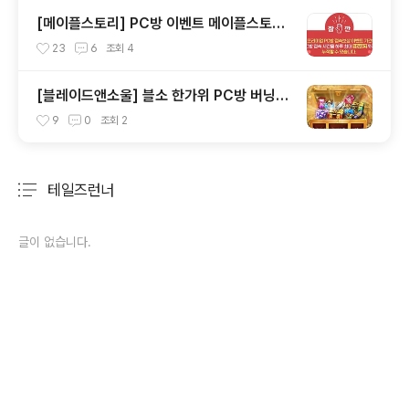
방, 던파이벤트 누려보세요.
[메이플스토리] PC방 이벤트 메이플스토리
프리미엄PC방 지피조이 하이런처 원격피시
23
6
조회
4
방 지피방 집피방 누적 120시간 하루 접속10
시간제한 접속보상
[블레이드앤소울] 블소 한가위 PC방 버닝이
벤트 안내입니다. 원격피시방 지피방 집피방
9
0
조회
2
어디서든 PC방혜택 안내
테일즈런너
분류 전체보기
주요 글 목록
글이 없습니다.