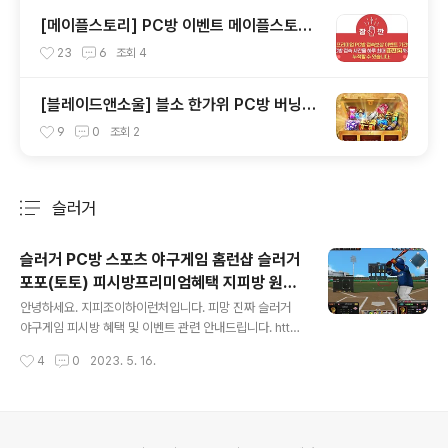
방, 던파이벤트 누려보세요.
[메이플스토리] PC방 이벤트 메이플스토리
프리미엄PC방 지피조이 하이런처 원격피시
23
6
조회
4
방 지피방 집피방 누적 120시간 하루 접속10
시간제한 접속보상
[블레이드앤소울] 블소 한가위 PC방 버닝이
벤트 안내입니다. 원격피시방 지피방 집피방
9
0
조회
2
어디서든 PC방혜택 안내
슬러거
분류 전체보기
주요 글 목록
슬러거 PC방 스포츠 야구게임 홈런샵 슬러거
포포(토토) 피시방프리미엄혜택 지피방 원격
글 내용
피시방 지피조이하이런처
안녕하세요. 지피조이하이런처입니다. 피망 진짜 슬러거
야구게임 피시방 혜택 및 이벤트 관련 안내드립니다. http
s://www.hipc.co.kr/bbs/board.php?bo_table=b0
작성시간
4
0
2023. 5. 16.
401&wr_id=26&page=3 지피조이-원격피시방,지피
방 대기없이 빠르고 안전한 하이런처,지피방,원격피시방,
원격pc방,원격 피시방,원격 pc방,하이런처m,지피조이,최
대 프리미엄 피시방 보유 gpjoy.com 기본 피시방접속혜
택 피시방프리미엄으로 경기 진행시 캣 100% 추가지급
의안내