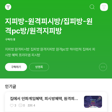
검색하기
티스토리
지피방-원격피시방/집피방-원
격pc방/원격지피방
구독자
8
지피방 원격피시방 집피방 원격지피방 원격pc방 하이런처 집에서 피
시방 혜텍 프리미엄 피시방
구독하기
방명록
신고하기 레이어
열기
인기글
집에서 던파게임혜택, 피시방혜택, 원격피시
방, 집피시방, 겜설치가 않되도 어디서든 즐기
3
0
조회
4
는 원격PC방, 지피조이, GPJOY, 던파지피